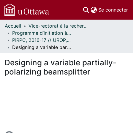
(c
Se connecter
Accueil
Vice-rectorat à la recherche // Office of the V-P, Research
Communautés
Programme d’initiation à la recherche au premier cycle (PIRPC) // Undergraduate Research Opportunity Program (UROP)
et collections
PIRPC, 2016-17 // UROP, 2016-17
Parcourir
Designing a variable partially-polarizing beamsplitter
Statistiques
À propos
Designing a variable partially-
polarizing beamsplitter
ment...