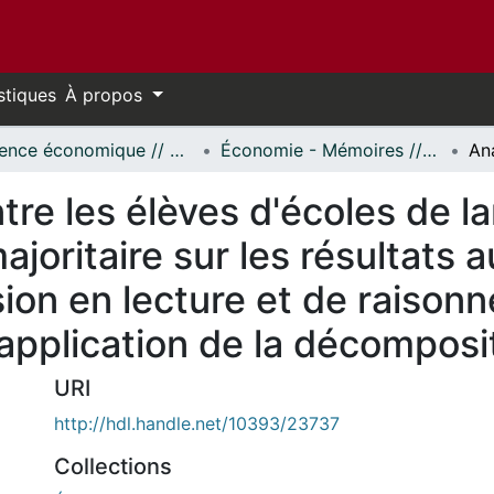
stiques
À propos
Science économique // Economics
Économie - Mémoires // Economics - Research Papers
tre les élèves d'écoles de l
joritaire sur les résultats 
on en lecture et de raison
pplication de la décomposi
URI
http://hdl.handle.net/10393/23737
Collections