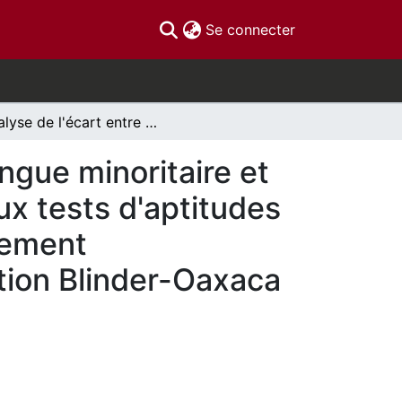
(current)
Se connecter
Analyse de l'écart entre les élèves d'écoles de langue minoritaire et d'écoles de langue majoritaire sur les résultats aux tests d'aptitudes PISA de compréhension en lecture et de raisonnement mathématique: Une application de la décomposition Blinder-Oaxaca
angue minoritaire et
aux tests d'aptitudes
nement
tion Blinder-Oaxaca