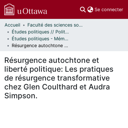
(c
Se connecter
Accueil
Faculté des sciences sociales // Faculty of Social Sciences
Communautés
Études politiques // Political Studies
et collections
Études politiques - Mémoires // Political Studies - Research Papers
Parcourir
Résurgence autochtone et liberté politique: Les pratiques de résurgence transformative chez Glen Coulthard et Audra Simpson.
Statistiques
À propos
Résurgence autochtone et
liberté politique: Les pratiques
de résurgence transformative
chez Glen Coulthard et Audra
Simpson.