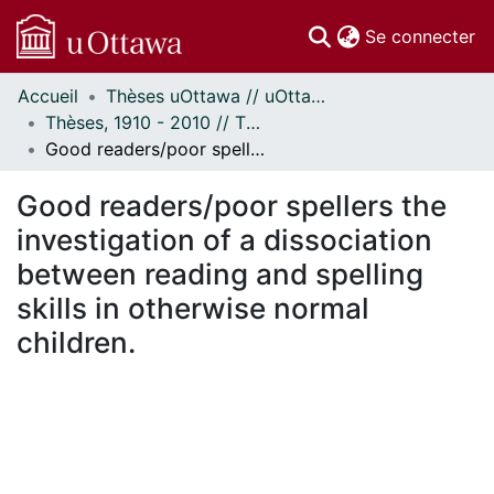
(c
Se connecter
Accueil
Thèses uOttawa // uOttawa Theses
Communautés
Thèses, 1910 - 2010 // Theses, 1910 - 2010
et collections
Good readers/poor spellers the investigation of a dissociation between reading and spelling skills in otherwise normal children.
Parcourir
Statistiques
Good readers/poor spellers the
À propos
investigation of a dissociation
between reading and spelling
skills in otherwise normal
children.
chargement...