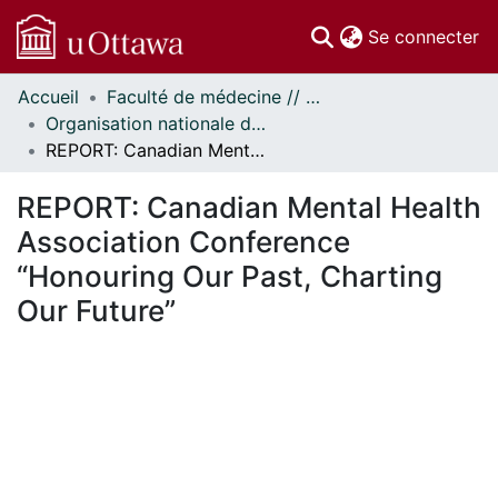
(c
Se connecter
Accueil
Faculté de médecine // Faculty of Medicine
Communautés
Organisation nationale de la santé autochtone // National Aboriginal Health Organization
et collections
REPORT: Canadian Mental Health Association Conference “Honouring Our Past, Charting Our Future”
Parcourir
Statistiques
REPORT: Canadian Mental Health
À propos
Association Conference
“Honouring Our Past, Charting
Our Future”