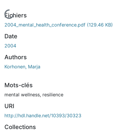
En cours de chargement...
Fichiers
2004_mental_health_conference.pdf
(129.46 KB)
Date
2004
Authors
Korhonen, Marja
Mots-clés
mental wellness
,
resilience
URI
http://hdl.handle.net/10393/30323
Collections