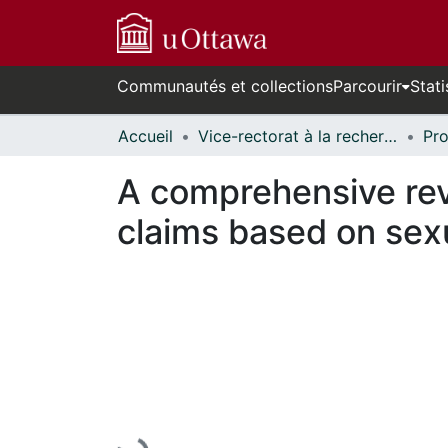
Communautés et collections
Parcourir
Stati
Accueil
Vice-rectorat à la recherche // Office of the V-P, Research
A comprehensive revi
claims based on sexu
En cours de chargement...