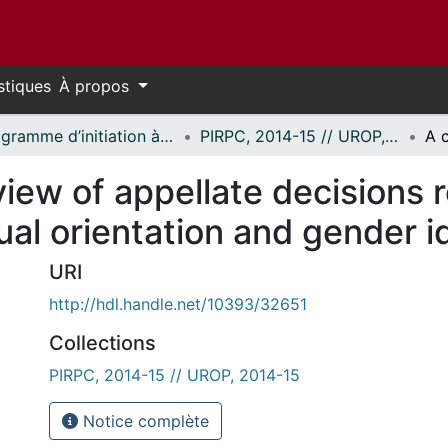
stiques
À propos
Programme d’initiation à la recherche au premier cycle (PIRPC) // Undergraduate Research Opportunity Program (UROP)
PIRPC, 2014-15 // UROP, 2014-15
ew of appellate decisions r
al orientation and gender i
URI
http://hdl.handle.net/10393/32651
Collections
PIRPC, 2014-15 // UROP, 2014-15
Notice complète