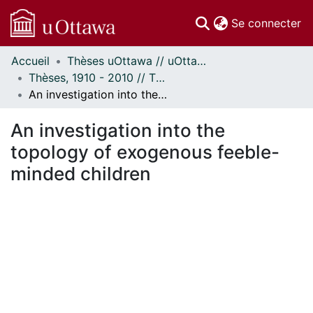
(c
Se connecter
Accueil
Thèses uOttawa // uOttawa Theses
Communautés
Thèses, 1910 - 2010 // Theses, 1910 - 2010
et collections
An investigation into the topology of exogenous feeble-minded children
Parcourir
Statistiques
An investigation into the
À propos
topology of exogenous feeble-
minded children