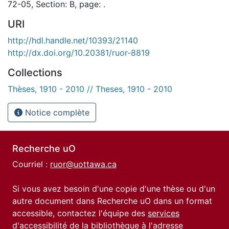
72-05, Section: B, page: .
URI
http://hdl.handle.net/10393/21140
http://dx.doi.org/10.20381/ruor-8819
Collections
Thèses, 1910 - 2010 // Theses, 1910 - 2010
Notice complète
Recherche uO
Courriel :
ruor@uottawa.ca
Si vous avez besoin d'une copie d'une thèse ou d'un
autre document dans Recherche uO dans un format
accessible, contactez l'équipe des
services
d'accessibilité de la bibliothèque
à l'adresse