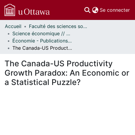
(c
Se connecter
Accueil
Faculté des sciences sociales // Faculty of Social Sciences
Communautés
Science économique // Economics
et collections
Économie - Publications // Economics - Working Papers
Parcourir
The Canada-US Productivity Growth Paradox: An Economic or a Statistical Puzzle?
Statistiques
À propos
The Canada-US Productivity
Growth Paradox: An Economic or
a Statistical Puzzle?