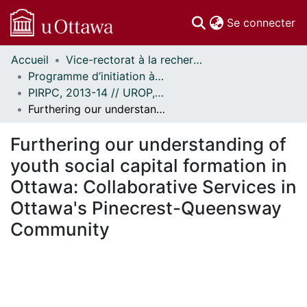
(c
Se connecter
Accueil
Vice-rectorat à la recherche // Office of the V-P, Research
Communautés
Programme d’initiation à la recherche au premier cycle (PIRPC) // Undergraduate Research Opportunity Program (UROP)
et collections
PIRPC, 2013-14 // UROP, 2013-14
Parcourir
Furthering our understanding of youth social capital formation in Ottawa: Collaborative Services in Ottawa's Pinecrest-Queensway Community
Statistiques
À propos
Furthering our understanding of
youth social capital formation in
Ottawa: Collaborative Services in
Ottawa's Pinecrest-Queensway
Community