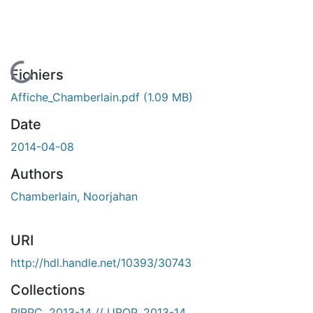
En cours de chargement...
Fichiers
Affiche_Chamberlain.pdf
(1.09 MB)
Date
2014-04-08
Authors
Chamberlain, Noorjahan
URI
http://hdl.handle.net/10393/30743
Collections
PIRPC, 2013-14 // UROP, 2013-14