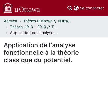
(c
Se connecter
Accueil
Thèses uOttawa // uOttawa Theses
Communautés
Thèses, 1910 - 2010 // Theses, 1910 - 2010
et collections
Application de l'analyse fonctionnelle à la théorie classique du potentiel.
Parcourir
Statistiques
Application de l'analyse
À propos
fonctionnelle à la théorie
classique du potentiel.