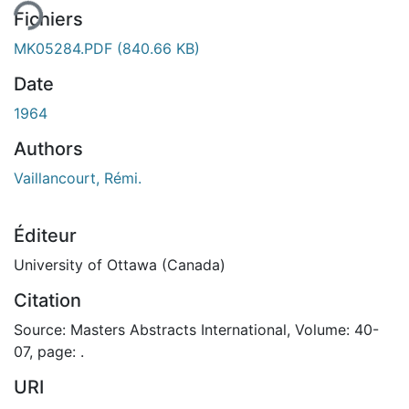
ent...
Fichiers
MK05284.PDF
(840.66 KB)
Date
1964
Authors
Vaillancourt, Rémi.
Éditeur
University of Ottawa (Canada)
Citation
Source: Masters Abstracts International, Volume: 40-
07, page: .
URI