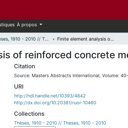
stiques
À propos
Thèses, 1910 - 2010 // Theses, 1910 - 2010
Finite element analysis of reinforced concrete members.
sis of reinforced concrete 
Citation
Source: Masters Abstracts International, Volume: 40-
URI
http://hdl.handle.net/10393/4842
http://dx.doi.org/10.20381/ruor-10460
Collections
Thèses, 1910 - 2010 // Theses, 1910 - 2010