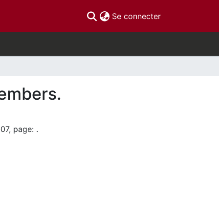
(current)
Se connecter
members.
07, page: .