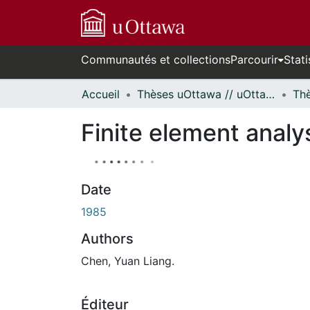
Communautés et collections
Parcourir
Stati
Accueil
Thèses uOttawa // uOttawa Theses
Finite element analy
Date
1985
Authors
Chen, Yuan Liang.
Éditeur