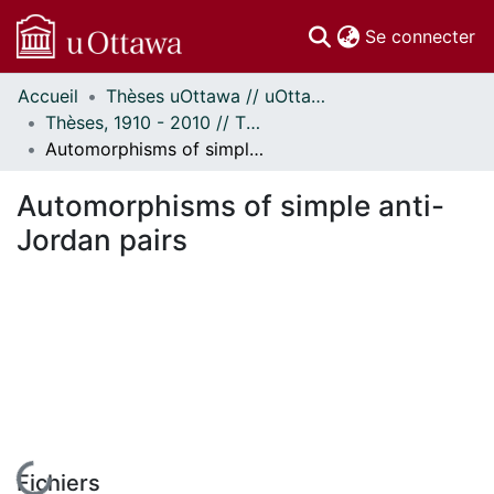
(c
Se connecter
Accueil
Thèses uOttawa // uOttawa Theses
Communautés
Thèses, 1910 - 2010 // Theses, 1910 - 2010
et collections
Automorphisms of simple anti-Jordan pairs
Parcourir
Statistiques
Automorphisms of simple anti-
À propos
Jordan pairs
En cours de chargement...
Fichiers