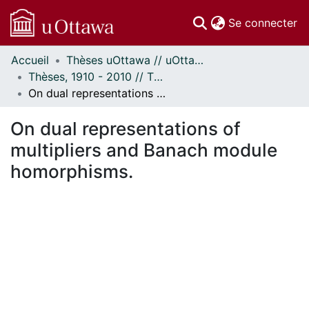
(c
Se connecter
Accueil
Thèses uOttawa // uOttawa Theses
Communautés
Thèses, 1910 - 2010 // Theses, 1910 - 2010
et collections
On dual representations of multipliers and Banach module homorphisms.
Parcourir
Statistiques
On dual representations of
À propos
multipliers and Banach module
homorphisms.