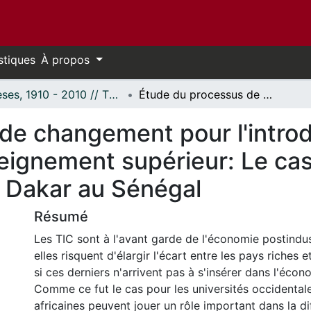
stiques
À propos
Thèses, 1910 - 2010 // Theses, 1910 - 2010
Étude du processus de changement pour l'introduction des TIC dans une institution d'enseignement supérieur: Le cas de l'Université Cheikh Anta Diop de Dakar au Sénégal
de changement pour l'intro
seignement supérieur: Le cas
 Dakar au Sénégal
Résumé
Les TIC sont à l'avant garde de l'économie postindust
elles risquent d'élargir l'écart entre les pays riches 
si ces derniers n'arrivent pas à s'insérer dans l'écon
Comme ce fut le cas pour les universités occidentales
africaines peuvent jouer un rôle important dans la di