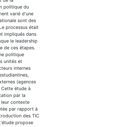
t de la
n politique du
ent varié d'une
nationale sont des
 Le processus était
ent impliqués dans
sque le leadership
ée de ces étapes.
ne politique
s unités et
cteurs internes
estudiantines,
externes (agences
 Cette étude à
ation par la
leur contexte
utée par rapport à
introduction des TIC
 L'étude propose