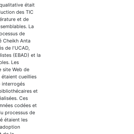
ualitative était
duction des TIC
térature et de
 semblables. La
processus de
té Cheikh Anta
és de l'UCAD,
listes (EBAD) et la
bles. Les
le site Web de
taient cueillies
 interrogés
bibliothécaires et
éalisées. Ces
données codées et
 du processus de
té étaient les
l'adoption