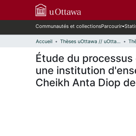
Communautés et collections
Parcourir
Stati
Accueil
Thèses uOttawa // uOttawa Theses
Étude du processus 
une institution d'en
Cheikh Anta Diop de
En cours de chargement...