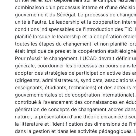
d'Internet et son déploiement sur le campus résulten
combinaison d'un processus interne et d'une décisio
gouvernement du Sénégal. Le processus de changem
unité à l'autre. Le leadership et la coopération inter
conditions indispensables de l'introduction des TIC.
planifié lorsque le leadership et la coopération étai
toutes les étapes du changement, et non planifié lor
était impliqué de près et la coopération était éloign
Pour réussir le changement, l'UCAD devrait définir u
générale, coordonner les processus en cours dans le
adopter des stratégies de participation active des a
(dirigeants, administrateurs, syndicats, associations 
enseignants, étudiants, techniciens) et des acteurs 
gouvernementales et de coopération internationale).
contribué à l'avancement des connaissances en éduc
génération de concepts de changement ancres dans 
naturel, la présentation d'une théorie enracinée disc
la littérature et l'identification des dimensions de l'
dans la gestion et dans les activités pédagogiques.