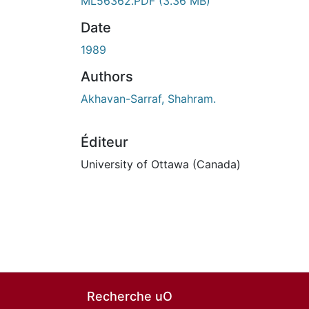
ML56362.PDF
(3.36 MB)
Date
1989
Authors
Akhavan-Sarraf, Shahram.
Éditeur
University of Ottawa (Canada)
Recherche uO