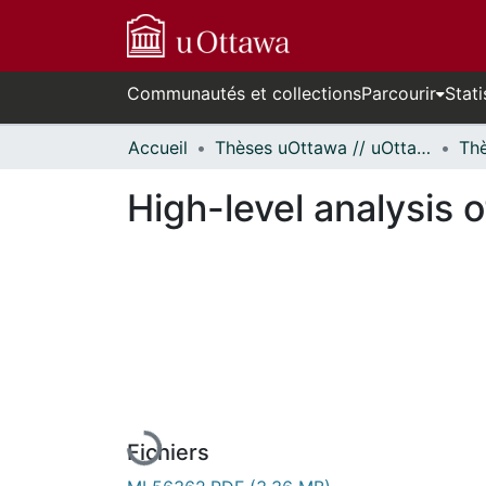
Communautés et collections
Parcourir
Stati
Accueil
Thèses uOttawa // uOttawa Theses
High-level analysis o
En cours de chargement...
Fichiers