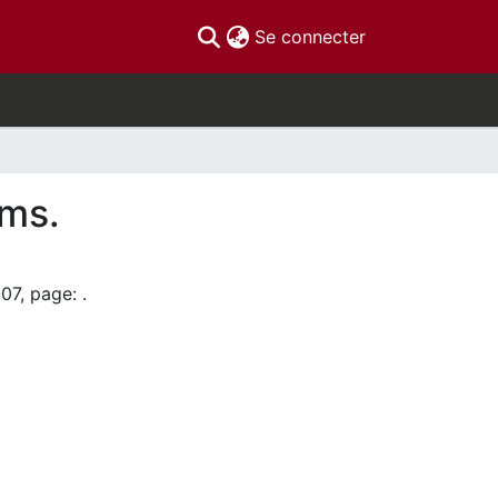
(current)
Se connecter
ems.
07, page: .