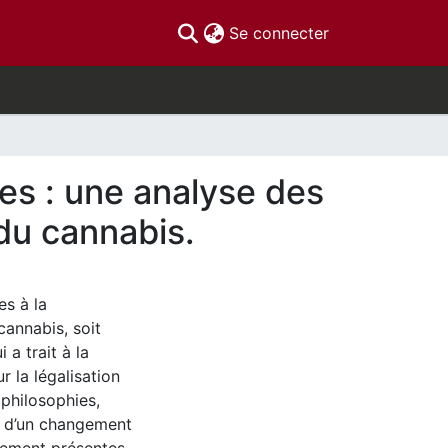
(current)
Se connecter
nes : une analyse des
du cannabis.
es à la
cannabis, soit
 a trait à la
r la légalisation
 philosophies,
et d’un changement