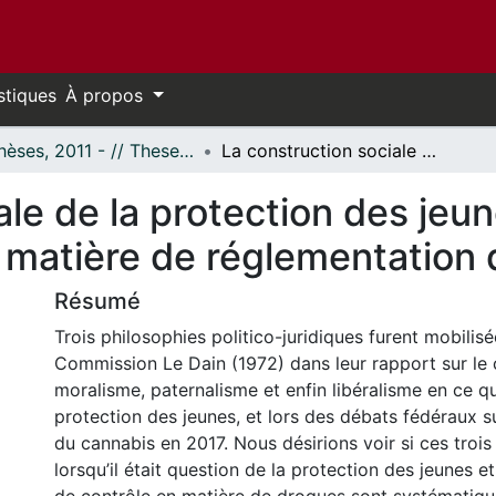
stiques
À propos
- Thèses, 2011 - // Theses, 2011 -
La construction sociale de la protection des jeunes : une analyse des débats politiques en matière de réglementation du cannabis.
ale de la protection des jeu
 matière de réglementation 
Résumé
Trois philosophies politico-juridiques furent mobilisé
Commission Le Dain (1972) dans leur rapport sur le 
moralisme, paternalisme et enfin libéralisme en ce qui
protection des jeunes, et lors des débats fédéraux su
du cannabis en 2017. Nous désirions voir si ces trois
lorsqu’il était question de la protection des jeunes 