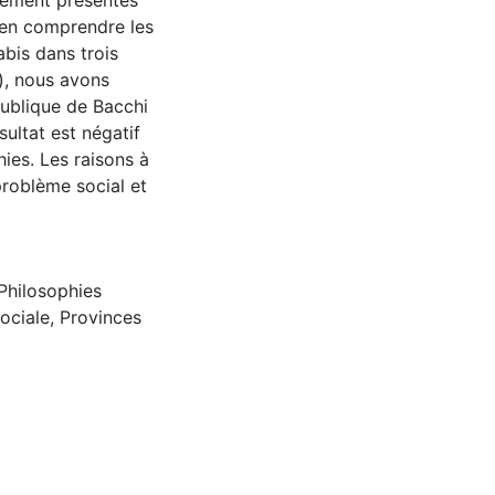
uement présentes
d’en comprendre les
abis dans trois
), nous avons
publique de Bacchi
ultat est négatif
ies. Les raisons à
problème social et
Philosophies
ociale
,
Provinces