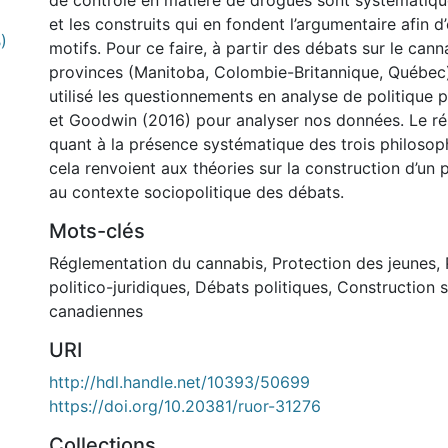
de contrôle en matière de drogues sont systématiq
et les construits qui en fondent l’argumentaire afin 
)
motifs. Pour ce faire, à partir des débats sur le cann
provinces (Manitoba, Colombie-Britannique, Québec
utilisé les questionnements en analyse de politique 
et Goodwin (2016) pour analyser nos données. Le rés
quant à la présence systématique des trois philosoph
cela renvoient aux théories sur la construction d’un 
au contexte sociopolitique des débats.
Mots-clés
Réglementation du cannabis
,
Protection des jeunes
,
politico-juridiques
,
Débats politiques
,
Construction s
canadiennes
URI
http://hdl.handle.net/10393/50699
https://doi.org/10.20381/ruor-31276
Collections