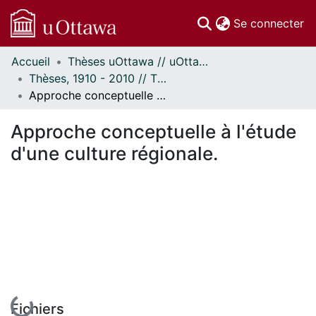
(c
Se connecter
Accueil
Thèses uOttawa // uOttawa Theses
Communautés
Thèses, 1910 - 2010 // Theses, 1910 - 2010
et collections
Approche conceptuelle à l'étude d'une culture régionale.
Parcourir
Statistiques
Approche conceptuelle à l'étude
À propos
d'une culture régionale.
En cours de chargement...
Fichiers