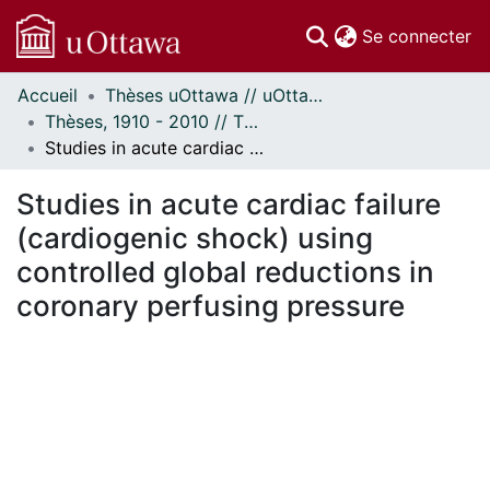
(c
Se connecter
Accueil
Thèses uOttawa // uOttawa Theses
Communautés
Thèses, 1910 - 2010 // Theses, 1910 - 2010
et collections
Studies in acute cardiac failure (cardiogenic shock) using controlled global reductions in coronary perfusing pressure
Parcourir
Statistiques
Studies in acute cardiac failure
À propos
(cardiogenic shock) using
controlled global reductions in
coronary perfusing pressure