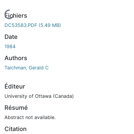
En cours de chargement...
Fichiers
DC53583.PDF
(5.49 MB)
Date
1984
Authors
Taichman, Gerald C
Éditeur
University of Ottawa (Canada)
Résumé
Abstract not available.
Citation