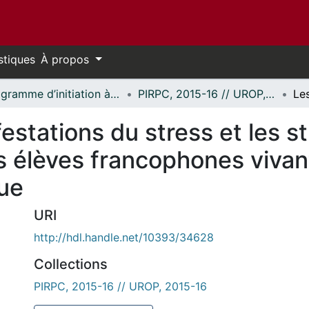
stiques
À propos
Programme d’initiation à la recherche au premier cycle (PIRPC) // Undergraduate Research Opportunity Program (UROP)
PIRPC, 2015-16 // UROP, 2015-16
estations du stress et les s
s élèves francophones vivan
que
URI
http://hdl.handle.net/10393/34628
Collections
PIRPC, 2015-16 // UROP, 2015-16