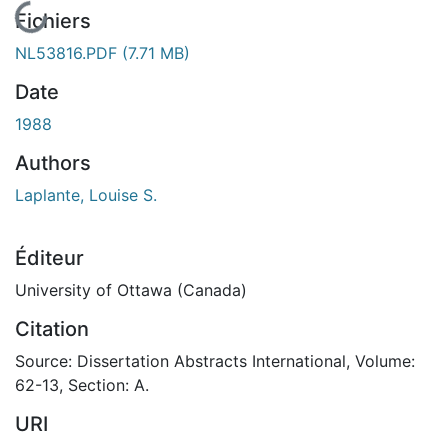
En cours de chargement...
Fichiers
NL53816.PDF
(7.71 MB)
Date
1988
Authors
Laplante, Louise S.
Éditeur
University of Ottawa (Canada)
Citation
Source: Dissertation Abstracts International, Volume:
62-13, Section: A.
URI