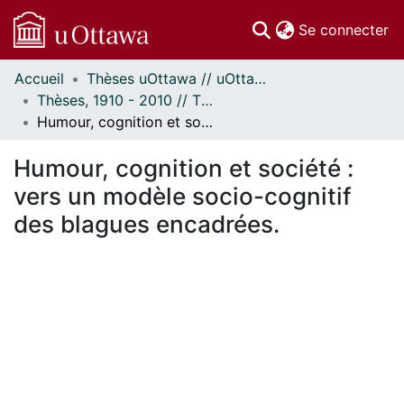
(c
Se connecter
Accueil
Thèses uOttawa // uOttawa Theses
Communautés
Thèses, 1910 - 2010 // Theses, 1910 - 2010
et collections
Humour, cognition et société : vers un modèle socio-cognitif des blagues encadrées.
Parcourir
Statistiques
Humour, cognition et société :
À propos
vers un modèle socio-cognitif
des blagues encadrées.