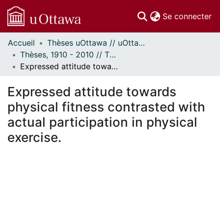
(c
Se connecter
Accueil
Thèses uOttawa // uOttawa Theses
Communautés
Thèses, 1910 - 2010 // Theses, 1910 - 2010
et collections
Expressed attitude towards physical fitness contrasted with actual participation in physical exercise.
Parcourir
Statistiques
Expressed attitude towards
À propos
physical fitness contrasted with
actual participation in physical
exercise.