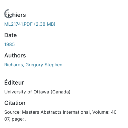
En cours de chargement...
Fichiers
ML21741.PDF
(2.38 MB)
Date
1985
Authors
Richards, Gregory Stephen.
Éditeur
University of Ottawa (Canada)
Citation
Source: Masters Abstracts International, Volume: 40-
07, page: .