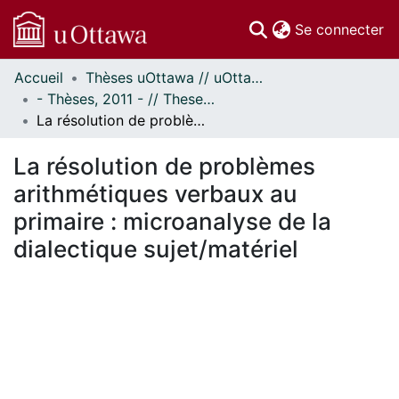
(c
Se connecter
Accueil
Thèses uOttawa // uOttawa Theses
Communautés
- Thèses, 2011 - // Theses, 2011 -
et collections
La résolution de problèmes arithmétiques verbaux au primaire : microanalyse de la dialectique sujet/matériel
Parcourir
Statistiques
La résolution de problèmes
À propos
arithmétiques verbaux au
primaire : microanalyse de la
dialectique sujet/matériel