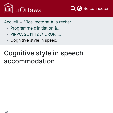
(c
Se connecter
Accueil
Vice-rectorat à la recherche // Office of the V-P, Research
Communautés
Programme d’initiation à la recherche au premier cycle (PIRPC) // Undergraduate Research Opportunity Program (UROP)
et collections
PIRPC, 2011-12 // UROP, 2011-12
Parcourir
Cognitive style in speech accommodation
Statistiques
À propos
Cognitive style in speech
accommodation
En cours de chargement...