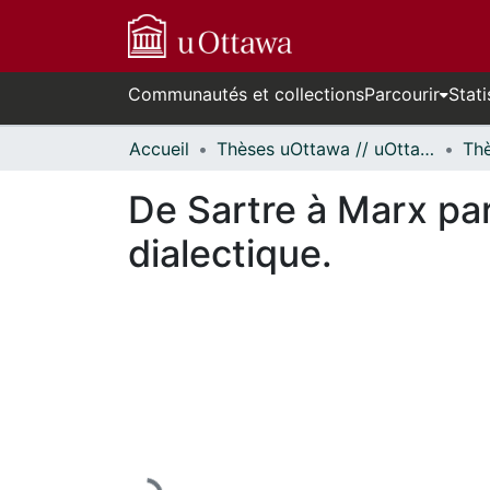
Communautés et collections
Parcourir
Stati
Accueil
Thèses uOttawa // uOttawa Theses
De Sartre à Marx par l
dialectique.
En cours de chargement...