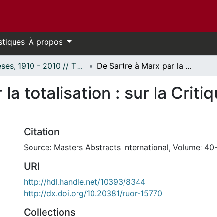
stiques
À propos
Thèses, 1910 - 2010 // Theses, 1910 - 2010
De Sartre à Marx par la totalisation : sur la Critique de la raison, dialectique.
a totalisation : sur la Critiq
Citation
Source: Masters Abstracts International, Volume: 40-
URI
http://hdl.handle.net/10393/8344
http://dx.doi.org/10.20381/ruor-15770
Collections