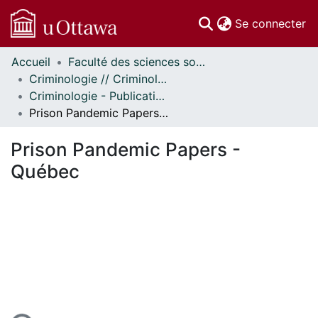
(c
Se connecter
Accueil
Faculté des sciences sociales // Faculty of Social Sciences
Communautés
Criminologie // Criminology
et collections
Criminologie - Publications // Criminology - Publications
Parcourir
Prison Pandemic Papers - Québec
Statistiques
À propos
Prison Pandemic Papers -
Québec