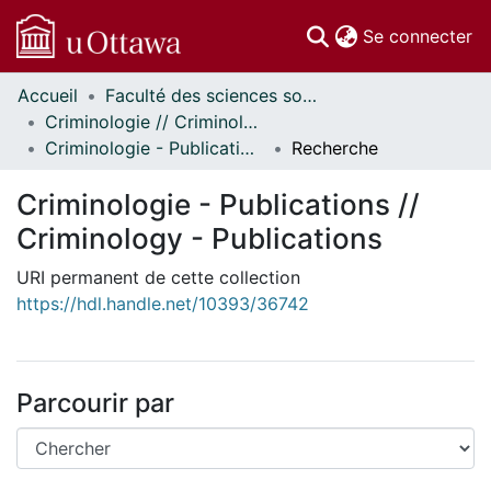
(c
Se connecter
Accueil
Faculté des sciences sociales // Faculty of Social Sciences
Communautés
Criminologie // Criminology
et collections
Criminologie - Publications // Criminology - Publications
Recherche
Parcourir
Statistiques
Criminologie - Publications //
À propos
Criminology - Publications
URI permanent de cette collection
https://hdl.handle.net/10393/36742
Parcourir par