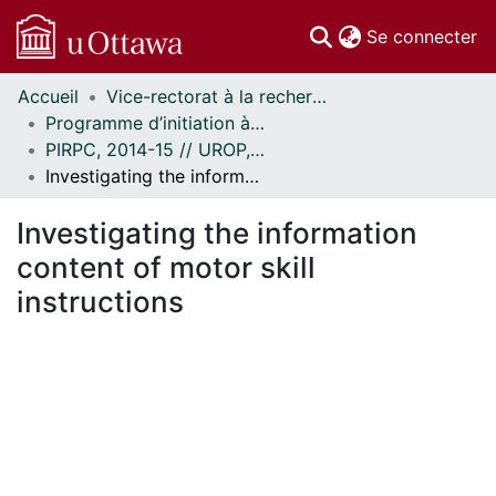
(c
Se connecter
Accueil
Vice-rectorat à la recherche // Office of the V-P, Research
Communautés
Programme d’initiation à la recherche au premier cycle (PIRPC) // Undergraduate Research Opportunity Program (UROP)
et collections
PIRPC, 2014-15 // UROP, 2014-15
Parcourir
Investigating the information content of motor skill instructions
Statistiques
À propos
Investigating the information
content of motor skill
instructions