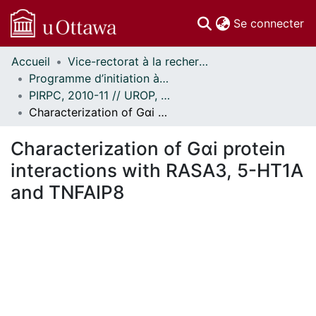
(c
Se connecter
Accueil
Vice-rectorat à la recherche // Office of the V-P, Research
Communautés
Programme d’initiation à la recherche au premier cycle (PIRPC) // Undergraduate Research Opportunity Program (UROP)
et collections
PIRPC, 2010-11 // UROP, 2010-11
Parcourir
Characterization of Gαi protein interactions with RASA3, 5-HT1A and TNFAIP8
Statistiques
À propos
Characterization of Gαi protein
interactions with RASA3, 5-HT1A
and TNFAIP8