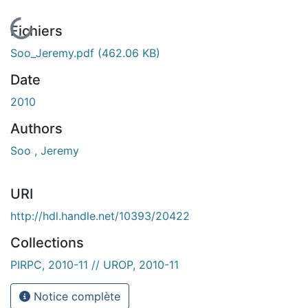
En cours de chargement...
Fichiers
Soo_Jeremy.pdf
(462.06 KB)
Date
2010
Authors
Soo , Jeremy
URI
http://hdl.handle.net/10393/20422
Collections
PIRPC, 2010-11 // UROP, 2010-11
Notice complète