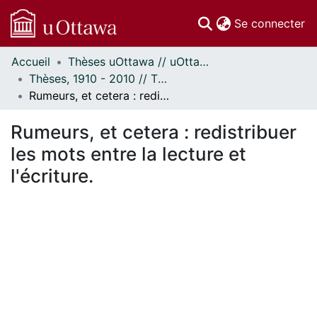
(c
Se connecter
Accueil
Thèses uOttawa // uOttawa Theses
Communautés
Thèses, 1910 - 2010 // Theses, 1910 - 2010
et collections
Rumeurs, et cetera : redistribuer les mots entre la lecture et l'écriture.
Parcourir
Statistiques
Rumeurs, et cetera : redistribuer
À propos
les mots entre la lecture et
l'écriture.