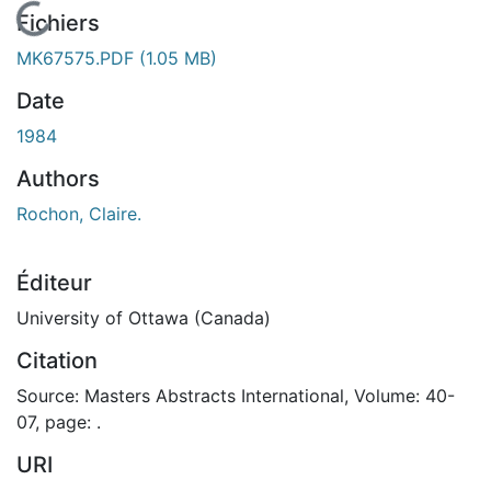
En cours de chargement...
Fichiers
MK67575.PDF
(1.05 MB)
Date
1984
Authors
Rochon, Claire.
Éditeur
University of Ottawa (Canada)
Citation
Source: Masters Abstracts International, Volume: 40-
07, page: .
URI