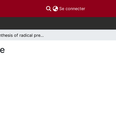
(current)
Se connecter
Synthesis of radical precursos 2-chloropyrimidine
ne