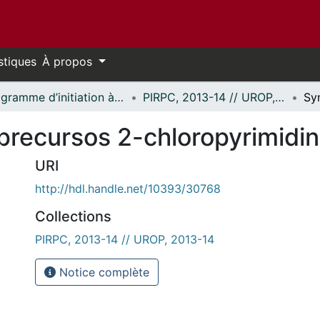
stiques
À propos
Programme d’initiation à la recherche au premier cycle (PIRPC) // Undergraduate Research Opportunity Program (UROP)
PIRPC, 2013-14 // UROP, 2013-14
 precursos 2-chloropyrimidi
URI
http://hdl.handle.net/10393/30768
Collections
PIRPC, 2013-14 // UROP, 2013-14
Notice complète