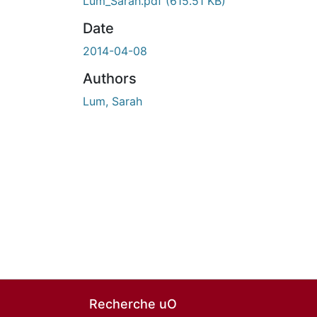
Lum_Sarah.pdf
(615.51 KB)
Date
2014-04-08
Authors
Lum, Sarah
Recherche uO