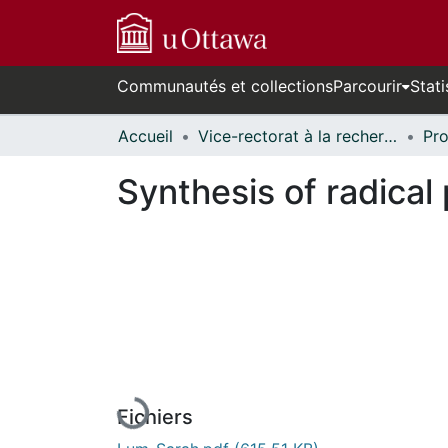
Communautés et collections
Parcourir
Stati
Accueil
Vice-rectorat à la recherche // Office of the V-P, Research
Synthesis of radical
En cours de chargement...
Fichiers