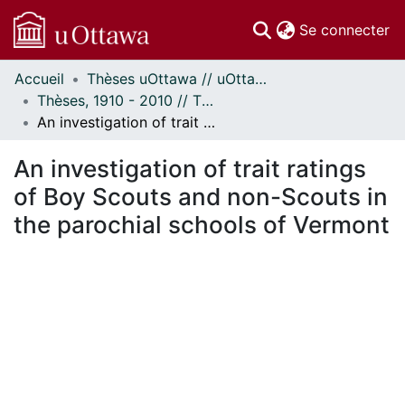
(c
Se connecter
Accueil
Thèses uOttawa // uOttawa Theses
Communautés
Thèses, 1910 - 2010 // Theses, 1910 - 2010
et collections
An investigation of trait ratings of Boy Scouts and non-Scouts in the parochial schools of Vermont
Parcourir
Statistiques
An investigation of trait ratings
À propos
of Boy Scouts and non-Scouts in
the parochial schools of Vermont