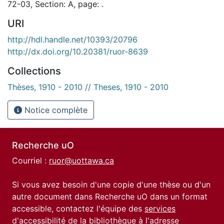
72-03, Section: A, page: .
URI
http://hdl.handle.net/10393/20796
http://dx.doi.org/10.20381/ruor-8639
Collections
Thèses, 1910 - 2010 // Theses, 1910 - 2010
Notice complète
Recherche uO
Courriel :
ruor@uottawa.ca
Si vous avez besoin d'une copie d'une thèse ou d'un
autre document dans Recherche uO dans un format
accessible, contactez l'équipe des
services
d'accessibilité de la bibliothèque
à l'adresse