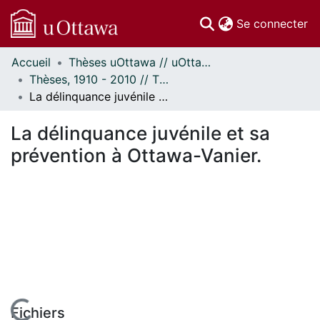
(c
Se connecter
Accueil
Thèses uOttawa // uOttawa Theses
Communautés
Thèses, 1910 - 2010 // Theses, 1910 - 2010
et collections
La délinquance juvénile et sa prévention à Ottawa-Vanier.
Parcourir
Statistiques
La délinquance juvénile et sa
À propos
prévention à Ottawa-Vanier.
Fichiers