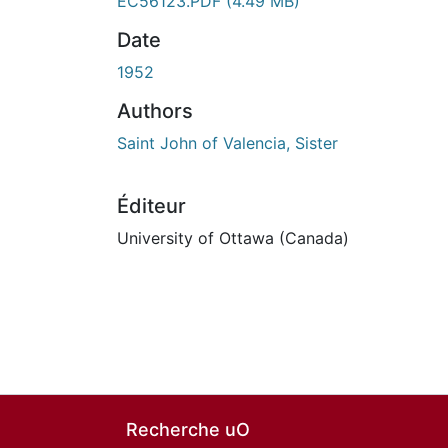
EC56123.PDF
(4.49 MB)
Date
1952
Authors
Saint John of Valencia, Sister
Éditeur
University of Ottawa (Canada)
Recherche uO