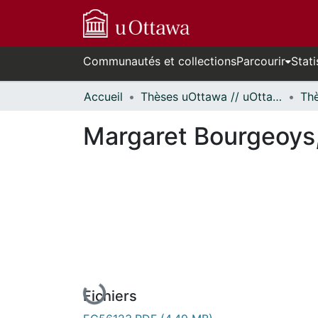
Communautés et collections
Parcourir
Stati
Accueil
Thèses uOttawa // uOttawa Theses
Margaret Bourgeoys,
En cours de chargement...
Fichiers