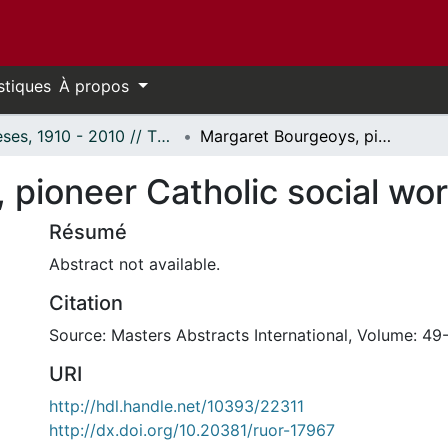
stiques
À propos
Thèses, 1910 - 2010 // Theses, 1910 - 2010
Margaret Bourgeoys, pioneer Catholic social worker of Canada
 pioneer Catholic social wo
Résumé
Abstract not available.
Citation
Source: Masters Abstracts International, Volume: 49-
URI
http://hdl.handle.net/10393/22311
http://dx.doi.org/10.20381/ruor-17967