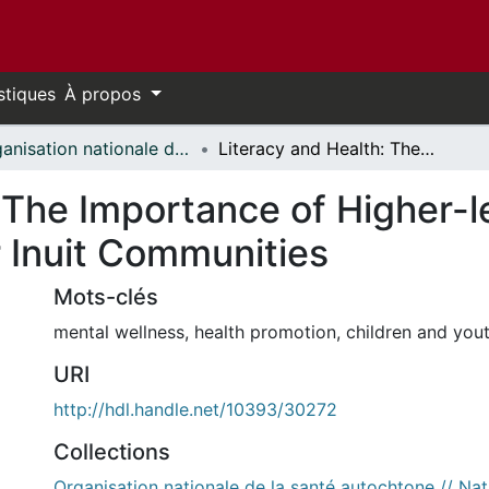
stiques
À propos
Organisation nationale de la santé autochtone // National Aboriginal Health Organization
Literacy and Health: The Importance of Higher-level Literacy Skills A Discussion Paper for Inuit Communities
 The Importance of Higher-le
r Inuit Communities
Mots-clés
mental wellness
,
health promotion
,
children and you
URI
http://hdl.handle.net/10393/30272
Collections
Organisation nationale de la santé autochtone // Nat