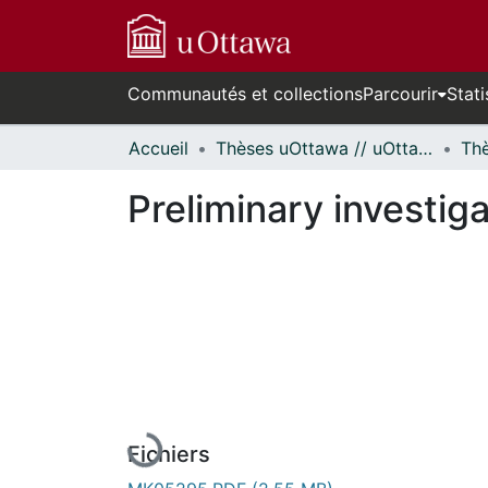
Communautés et collections
Parcourir
Stati
Accueil
Thèses uOttawa // uOttawa Theses
Preliminary investiga
En cours de chargement...
Fichiers