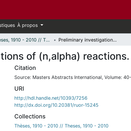
stiques
À propos
Thèses, 1910 - 2010 // Theses, 1910 - 2010
Preliminary investigations of (n,alpha) reactions.
tions of (n,alpha) reactions.
Citation
Source: Masters Abstracts International, Volume: 40-
URI
http://hdl.handle.net/10393/7256
http://dx.doi.org/10.20381/ruor-15245
Collections
Thèses, 1910 - 2010 // Theses, 1910 - 2010