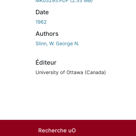
MK05295.PDF
(2.55 MB)
Date
1962
Authors
Slinn, W. George N.
Éditeur
University of Ottawa (Canada)
Recherche uO