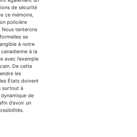
ont également un
tions de sécurité
 de ce mémoire,
on policière
. Nous tenterons
formelles se
angible à notre
 canadienne à la
le avec l’exemple
cain. De cette
endre les
les États doivent
 surtout à
 dynamique de
fin d’avoir un
ssibilités.