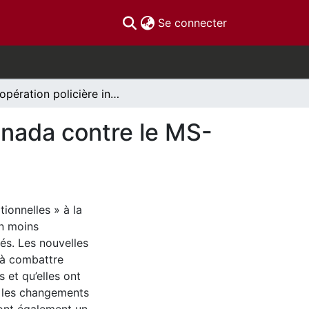
(current)
Se connecter
Coopération policière international: Le cas du Canada contre le MS-13
anada contre le MS-
ionnelles » à la
en moins
tés. Les nouvelles
 à combattre
 et qu’elles ont
i, les changements