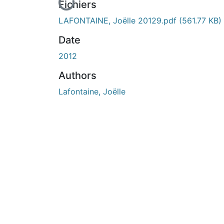
En cours de chargement...
Fichiers
LAFONTAINE, Joëlle 20129.pdf
(561.77 KB)
Date
2012
Authors
Lafontaine, Joëlle