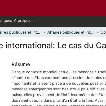
stiques
À propos
Affaires publiques et internationales // Public and International Affairs
Affaires publiques et internationales - Mémoires // Public and International Affairs - Research Papers
e international: Le cas du C
Résumé
Dans le contexte mondial actuel, les menaces « tradit
sécurité des États exercent une pression de moins 
importante et laissent place à de nouvelles possibili
menaces émergeantes sont beaucoup plus difficiles
puisqu’elles proviennent de l’intérieur même des États
des ramifications dans plus d’un État à la fois. Auss