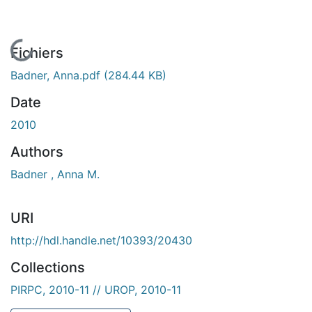
En cours de chargement...
Fichiers
Badner, Anna.pdf
(284.44 KB)
Date
2010
Authors
Badner , Anna M.
URI
http://hdl.handle.net/10393/20430
Collections
PIRPC, 2010-11 // UROP, 2010-11