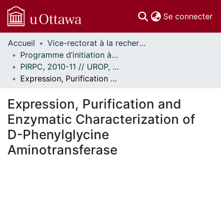
(c
Se connecter
Accueil
Vice-rectorat à la recherche // Office of the V-P, Research
Communautés
Programme d’initiation à la recherche au premier cycle (PIRPC) // Undergraduate Research Opportunity Program (UROP)
et collections
PIRPC, 2010-11 // UROP, 2010-11
Parcourir
Expression, Purification and Enzymatic Characterization of D-Phenylglycine Aminotransferase
Statistiques
À propos
Expression, Purification and
Enzymatic Characterization of
D-Phenylglycine
Aminotransferase