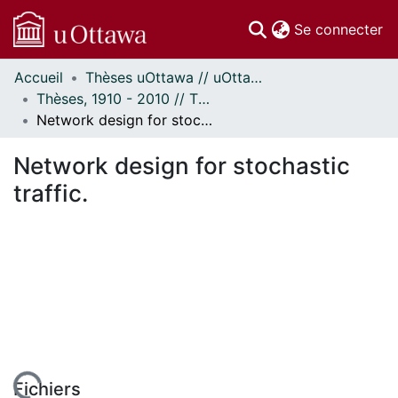
(c
Se connecter
Accueil
Thèses uOttawa // uOttawa Theses
Communautés
Thèses, 1910 - 2010 // Theses, 1910 - 2010
et collections
Network design for stochastic traffic.
Parcourir
Statistiques
Network design for stochastic
À propos
traffic.
Fichiers