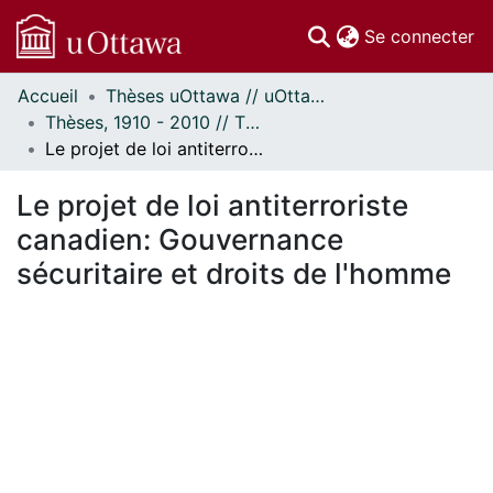
(c
Se connecter
Accueil
Thèses uOttawa // uOttawa Theses
Communautés
Thèses, 1910 - 2010 // Theses, 1910 - 2010
et collections
Le projet de loi antiterroriste canadien: Gouvernance sécuritaire et droits de l'homme
Parcourir
Statistiques
Le projet de loi antiterroriste
À propos
canadien: Gouvernance
sécuritaire et droits de l'homme