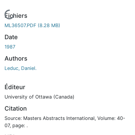
En cours de chargement...
Fichiers
ML36507.PDF
(8.28 MB)
Date
1987
Authors
Leduc, Daniel.
Éditeur
University of Ottawa (Canada)
Citation
Source: Masters Abstracts International, Volume: 40-
07, page: .