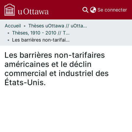
(c
Se connecter
Accueil
Thèses uOttawa // uOttawa Theses
Communautés
Thèses, 1910 - 2010 // Theses, 1910 - 2010
et collections
Les barrières non-tarifaires américaines et le déclin commercial et industriel des États-Unis.
Parcourir
Statistiques
Les barrières non-tarifaires
À propos
américaines et le déclin
commercial et industriel des
États-Unis.