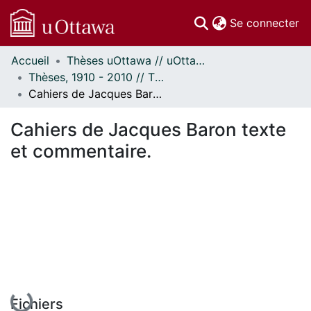
(c
Se connecter
Accueil
Thèses uOttawa // uOttawa Theses
Communautés
Thèses, 1910 - 2010 // Theses, 1910 - 2010
et collections
Cahiers de Jacques Baron texte et commentaire.
Parcourir
Statistiques
Cahiers de Jacques Baron texte
À propos
et commentaire.
En cours de chargement...
Fichiers