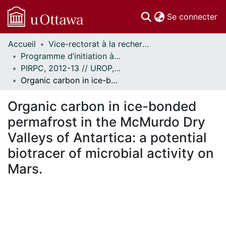
(c
Se connecter
Accueil
Vice-rectorat à la recherche // Office of the V-P, Research
Communautés
Programme d’initiation à la recherche au premier cycle (PIRPC) // Undergraduate Research Opportunity Program (UROP)
et collections
PIRPC, 2012-13 // UROP, 2012-13
Parcourir
Organic carbon in ice-bonded permafrost in the McMurdo Dry Valleys of Antartica: a potential biotracer of microbial activity on Mars.
Statistiques
À propos
Organic carbon in ice-bonded
permafrost in the McMurdo Dry
Valleys of Antartica: a potential
biotracer of microbial activity on
Mars.