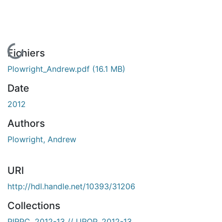
En cours de chargement...
Fichiers
Plowright_Andrew.pdf
(16.1 MB)
Date
2012
Authors
Plowright, Andrew
URI
http://hdl.handle.net/10393/31206
Collections
PIRPC, 2012-13 // UROP, 2012-13