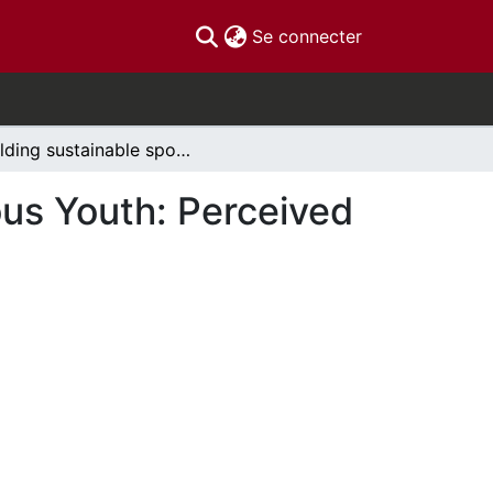
(current)
Se connecter
Building sustainable sport programs for Indigenous Youth: Perceived Strengths and Challenges of the PLAY Program
ous Youth: Perceived