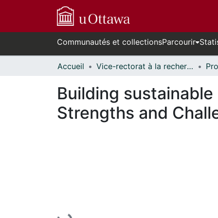
Communautés et collections
Parcourir
Stati
Accueil
Vice-rectorat à la recherche // Office of the V-P, Research
Building sustainable
Strengths and Chall
En cours de chargement...