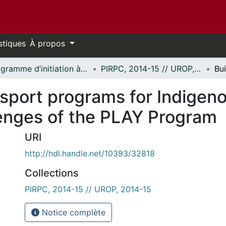
stiques
À propos
Programme d’initiation à la recherche au premier cycle (PIRPC) // Undergraduate Research Opportunity Program (UROP)
PIRPC, 2014-15 // UROP, 2014-15
 sport programs for Indigen
enges of the PLAY Program
URI
http://hdl.handle.net/10393/32818
Collections
PIRPC, 2014-15 // UROP, 2014-15
Notice complète