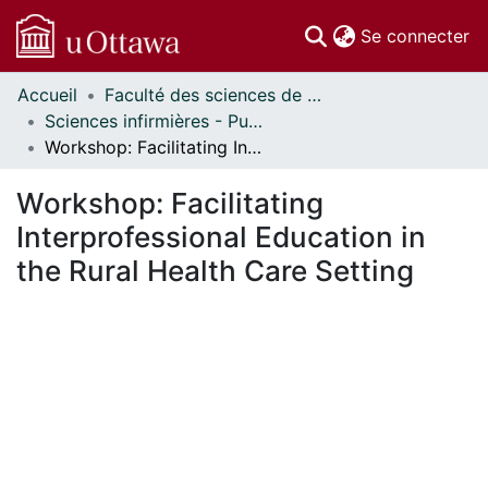
(c
Se connecter
Accueil
Faculté des sciences de la santé // Faculty of Health Sciences
Communautés
Sciences infirmières - Publications // Nursing - Publications
et collections
Workshop: Facilitating Interprofessional Education in the Rural Health Care Setting
Parcourir
Statistiques
Workshop: Facilitating
À propos
Interprofessional Education in
the Rural Health Care Setting