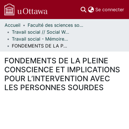
(c
Se connecter
Accueil
Faculté des sciences sociales // Faculty of Social Sciences
Communautés
Travail social // Social Work
et collections
Travail social - Mémoires // Social Work - Research Papers
Parcourir
FONDEMENTS DE LA PLEINE CONSCIENCE ET IMPLICATIONS POUR L’INTERVENTION AVEC LES PERSONNES SOURDES
Statistiques
À propos
FONDEMENTS DE LA PLEINE
CONSCIENCE ET IMPLICATIONS
POUR L’INTERVENTION AVEC
LES PERSONNES SOURDES