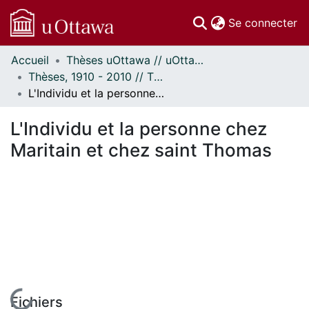
(c
Se connecter
Accueil
Thèses uOttawa // uOttawa Theses
Communautés
Thèses, 1910 - 2010 // Theses, 1910 - 2010
et collections
L'Individu et la personne chez Maritain et chez saint Thomas
Parcourir
Statistiques
L'Individu et la personne chez
À propos
Maritain et chez saint Thomas
En cours de chargement...
Fichiers