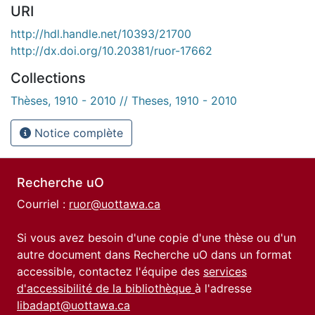
URI
http://hdl.handle.net/10393/21700
http://dx.doi.org/10.20381/ruor-17662
Collections
Thèses, 1910 - 2010 // Theses, 1910 - 2010
Notice complète
Recherche uO
Courriel :
ruor@uottawa.ca
Si vous avez besoin d'une copie d'une thèse ou d'un
autre document dans Recherche uO dans un format
accessible, contactez l'équipe des
services
d'accessibilité de la bibliothèque
à l'adresse
libadapt@uottawa.ca