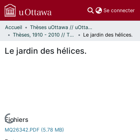
(c
Se connecter
Accueil
Thèses uOttawa // uOttawa Theses
Communautés
Thèses, 1910 - 2010 // Theses, 1910 - 2010
Le jardin des hélices.
et collections
Parcourir
Le jardin des hélices.
Statistiques
À propos
En cours de chargement...
Fichiers
MQ26342.PDF
(5.78 MB)