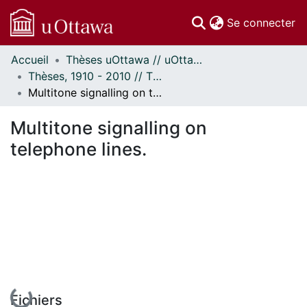
(c
Se connecter
Accueil
Thèses uOttawa // uOttawa Theses
Communautés
Thèses, 1910 - 2010 // Theses, 1910 - 2010
et collections
Multitone signalling on telephone lines.
Parcourir
Statistiques
Multitone signalling on
À propos
telephone lines.
En cours de chargement...
Fichiers