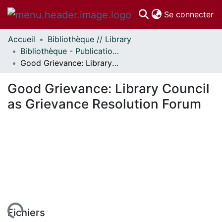
(c
Se connecter
Accueil
Bibliothèque // Library
Communautés
Bibliothèque - Publications // Library - Publications
et collections
Good Grievance: Library Council as Grievance Resolution Forum
Parcourir
Statistiques
Good Grievance: Library Council
À propos
as Grievance Resolution Forum
Fichiers