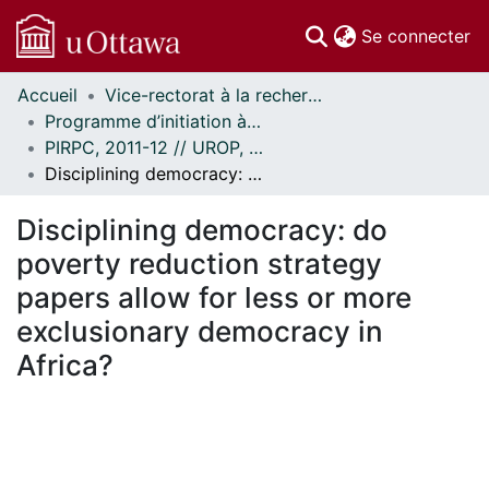
(c
Se connecter
Accueil
Vice-rectorat à la recherche // Office of the V-P, Research
Communautés
Programme d’initiation à la recherche au premier cycle (PIRPC) // Undergraduate Research Opportunity Program (UROP)
et collections
PIRPC, 2011-12 // UROP, 2011-12
Parcourir
Disciplining democracy: do poverty reduction strategy papers allow for less or more exclusionary democracy in Africa?
Statistiques
À propos
Disciplining democracy: do
poverty reduction strategy
papers allow for less or more
exclusionary democracy in
Africa?