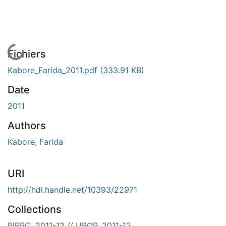
En cours de chargement...
Fichiers
Kabore_Farida_2011.pdf
(333.91 KB)
Date
2011
Authors
Kabore, Farida
URI
http://hdl.handle.net/10393/22971
Collections
PIRPC, 2011-12 // UROP, 2011-12